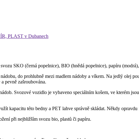
PAPÍR, PLAST v Dubanech
o svozu SKO (černá popelnice), BIO (hnědá popelnice), papíru (modrá), p
 nádobu, do prohlubně mezi madlem nádoby a víkem. Na jedlý olej použ
ře a pevně zašroubována.
nádob. Svozové vozidlo je vybaveno speciálním košem, ve kterém jsou 
využít kapacitu této bedny a PET lahve správně skládat. Někdy opravdu
ení při nejbližším svozu bio, plastů či papíru.