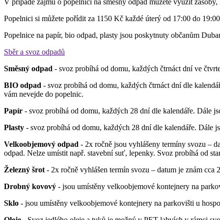
V případě zájmu o popelnici na směsný odpad můžete využít zásoby, k
Popelnici si můžete pořídit za 1150 Kč každé úterý od 17:00 do 19:00 
Popelnice na papír, bio odpad, plasty jsou poskytnuty občanům Duba
Sběr a svoz odpadů
Směsný odpad
- svoz probíhá od domu, každých čtrnáct dní ve čtvrte
BIO odpad
- svoz probíhá od domu, každých čtrnáct dní dle kalendář
vám nevejde do popelnic.
Papír
- svoz probíhá od domu, každých 28 dní dle kalendáře. Dále j
Plasty
- svoz probíhá od domu, každých 28 dní dle kalendáře. Dále j
Velkoobjemový odpad
- 2x ročně jsou vyhlášeny termíny svozu – d
odpad. Nelze umístit např. stavební suť, lepenky. Svoz probíhá od sta
Železný šrot
- 2x ročně vyhlášen termín svozu – datum je znám cca
Drobný kovový
- jsou umístěny velkoobjemové kontejnery na parkov
Sklo
- jsou umístěny velkoobjemové kontejnery na parkovišti u hospo
Oleje
- Svoz jedlého oleje a tuků je možný v PET lahvích v rámci