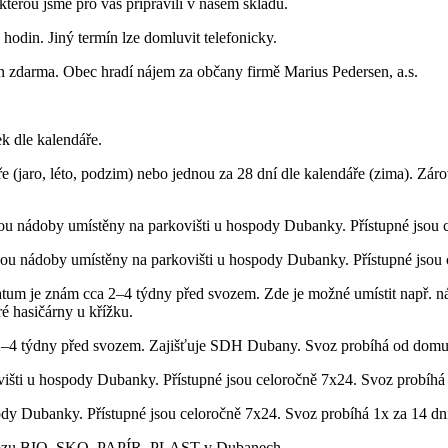
terou jsme pro vás připravili v našem skladu.
hodin. Jiný termín lze domluvit telefonicky.
n zdarma. Obec hradí nájem za občany firmě Marius Pedersen, a.s.
k dle kalendáře.
e (jaro, léto, podzim) nebo jednou za 28 dní dle kalendáře (zima). Zár
sou nádoby umístěny na parkovišti u hospody Dubanky. Přístupné jsou 
sou nádoby umístěny na parkovišti u hospody Dubanky. Přístupné jsou 
atum je znám cca 2–4 týdny před svozem. Zde je možné umístit např. n
ré hasičárny u křížku.
 2–4 týdny před svozem. Zajišťuje SDH Dubany. Svoz probíhá od domu
išti u hospody Dubanky. Přístupné jsou celoročně 7x24. Svoz probíhá 
dy Dubanky. Přístupné jsou celoročně 7x24. Svoz probíhá 1x za 14 dn
 svozu BIO, SKO, PAPÍR, PLAST v Dubanech.