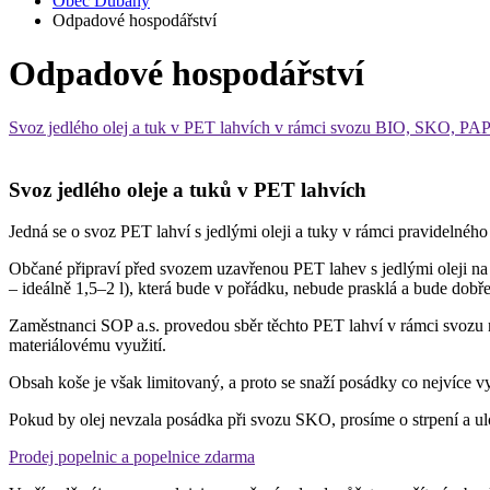
Obec Dubany
Odpadové hospodářství
Odpadové hospodářství
Svoz jedlého olej a tuk v PET lahvích v rámci svozu BIO, SKO, 
Svoz jedlého oleje a tuků v PET lahvích
Jedná se o svoz PET lahví s jedlými oleji a tuky v rámci pravidelnéh
Občané připraví před svozem uzavřenou PET lahev s jedlými oleji na
– ideálně 1,5–2 l), která bude v pořádku, nebude prasklá a bude dob
Zaměstnanci SOP a.s. provedou sběr těchto PET lahví v rámci svozu 
materiálovému využití.
Obsah koše je však limitovaný, a proto se snaží posádky co nejvíce 
Pokud by olej nevzala posádka při svozu SKO, prosíme o strpení a ulož
Prodej popelnic a popelnice zdarma