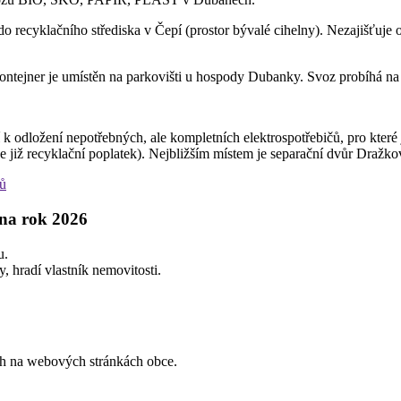
do recyklačního střediska v Čepí (prostor bývalé cihelny). Nezajišťuj
ontejner je umístěn na parkovišti u hospody Dubanky. Svoz probíhá na 
í k odložení nepotřebných, ale kompletních elektrospotřebičů, pro kte
 již recyklační poplatek). Nejbližším místem je separační dvůr Dražkov
sů
 na rok 2026
u.
, hradí vlastník nemovitosti.
ch na webových stránkách obce.