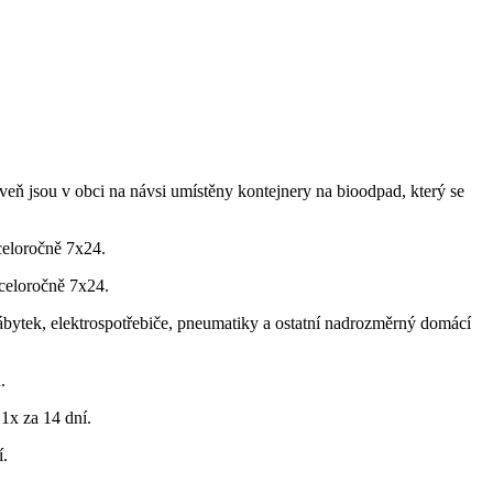
oveň jsou v obci na návsi umístěny kontejnery na bioodpad, který se
celoročně 7x24.
celoročně 7x24.
ábytek, elektrospotřebiče, pneumatiky a ostatní nadrozměrný domácí
.
1x za 14 dní.
í.