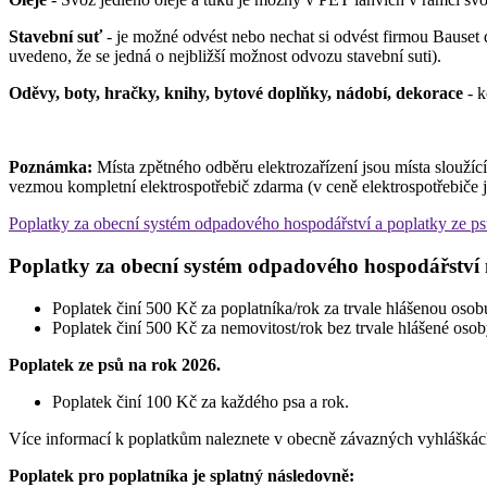
Stavební suť
- je možné odvést nebo nechat si odvést firmou Bauset 
uvedeno, že se jedná o nejbližší možnost odvozu stavební suti).
Oděvy, boty, hračky, knihy, bytové doplňky, nádobí, dekorace
- k
Poznámka:
Místa zpětného odběru elektrozařízení jsou místa sloužíc
vezmou kompletní elektrospotřebič zdarma (v ceně elektrospotřebiče je
Poplatky za obecní systém odpadového hospodářství a poplatky ze p
Poplatky za obecní systém odpadového hospodářství
Poplatek činí 500 Kč za poplatníka/rok za trvale hlášenou osob
Poplatek činí 500 Kč za nemovitost/rok bez trvale hlášené osoby
Poplatek ze psů na rok 2026.
Poplatek činí 100 Kč za každého psa a rok.
Více informací k poplatkům naleznete v obecně závazných vyhlášká
Poplatek pro poplatníka je splatný následovně: