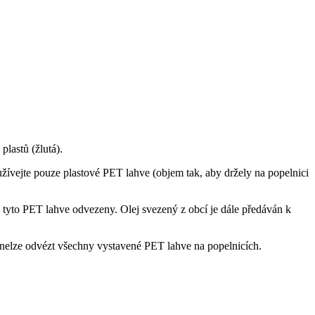
lastů (žlutá).
ívejte pouze plastové PET lahve (objem tak, aby držely na popelnici
tyto PET lahve odvezeny. Olej svezený z obcí je dále předáván k
 nelze odvézt všechny vystavené PET lahve na popelnicích.