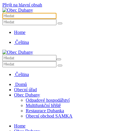
Přejít na hlavní obsah
Home
Čeština
Čeština
Domů
Obecní úřad
Obec Dubany
Odpadové hospodářství
Multifunkční hřiště
Restaurace Dubanka
Obecní obchod SAMKA
Home